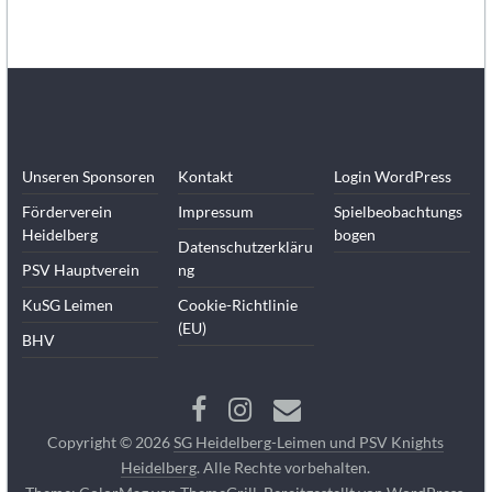
Unseren Sponsoren
Kontakt
Login WordPress
Förderverein
Impressum
Spielbeobachtungs
Heidelberg
bogen
Datenschutzerkläru
PSV Hauptverein
ng
KuSG Leimen
Cookie-Richtlinie
(EU)
BHV
Copyright © 2026
SG Heidelberg-Leimen und PSV Knights
Heidelberg
. Alle Rechte vorbehalten.