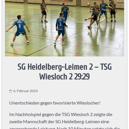
Leimen
und
PSV
Knights
SG Heidelberg-Leimen 2 – TSG
Heidelberg
Wiesloch 2 29:29
Handball
in
6. Februar 2023
Heidelberg
mit
Unentschieden gegen favorisierte Wieslocher!
der
Im Nachholspiel gegen die TSG Wiesloch 2 zeigte die
SG
zweite Mannschaft der SG Heidelberg-Leimen eine
Heidelberg-
ansprechende Leistung. Nach 10 Minuten setzte sich die