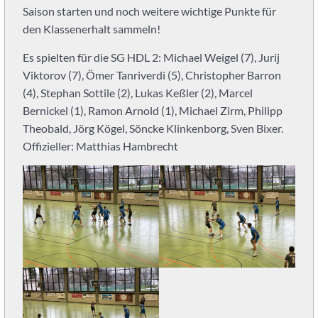
Verein?
Saison starten und noch weitere wichtige Punkte für
Wir
den Klassenerhalt sammeln!
spielen
Es spielten für die SG HDL 2: Michael Weigel (7), Jurij
als
Viktorov (7), Ömer Tanriverdi (5), Christopher Barron
Spielgemeinschaft
in
(4), Stephan Sottile (2), Lukas Keßler (2), Marcel
der
Bernickel (1), Ramon Arnold (1), Michael Zirm, Philipp
SG
Theobald, Jörg Kögel, Söncke Klinkenborg, Sven Bixer.
Heidelberg-
Offizieller: Matthias Hambrecht
Leimen.