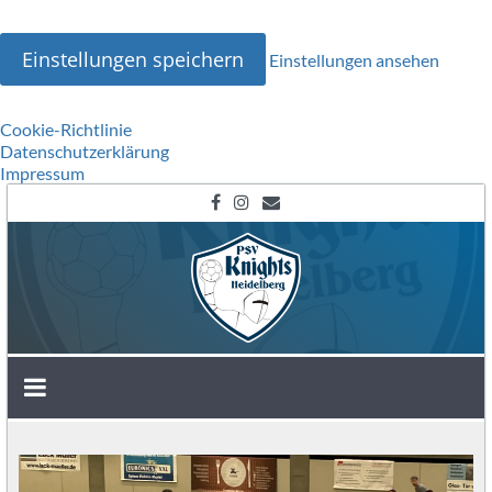
Einstellungen speichern
Einstellungen ansehen
Cookie-Richtlinie
Datenschutzerklärung
Impressum
Zum
Inhalt
springen
SG
Heidelberg-