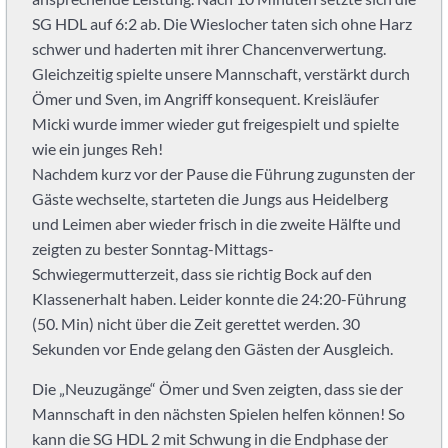
Leimen:
SG HDL auf 6:2 ab. Die Wieslocher taten sich ohne Harz
PSV
schwer und haderten mit ihrer Chancenverwertung.
Heidelberg
Gleichzeitig spielte unsere Mannschaft, verstärkt durch
Abteilung
Handball.
Ömer und Sven, im Angriff konsequent. Kreisläufer
Handball
Micki wurde immer wieder gut freigespielt und spielte
für
wie ein junges Reh!
Kinder,
Nachdem kurz vor der Pause die Führung zugunsten der
Jugendliche
Gäste wechselte, starteten die Jungs aus Heidelberg
und
und Leimen aber wieder frisch in die zweite Hälfte und
Erwachsene.
zeigten zu bester Sonntag-Mittags-
Du
Schwiegermutterzeit, dass sie richtig Bock auf den
suchst
Klassenerhalt haben. Leider konnte die 24:20-Führung
als
(50. Min) nicht über die Zeit gerettet werden. 30
Student
Sekunden vor Ende gelang den Gästen der Ausgleich.
neben
dem
Die „Neuzugänge“ Ömer und Sven zeigten, dass sie der
Studium
Mannschaft in den nächsten Spielen helfen können! So
einen
kann die SG HDL 2 mit Schwung in die Endphase der