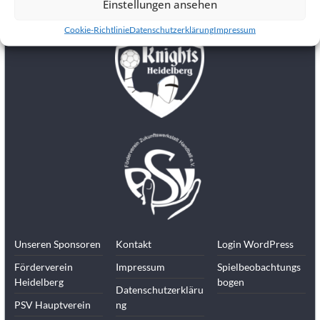
Einstellungen ansehen
Kinder,
Jugendliche
Cookie-Richtlinie
Datenschutzerklärung
Impressum
und
Erwachsene.
Du
suchst
als
Student
neben
dem
Studium
einen
Verein?
Wir
Unseren Sponsoren
Kontakt
Login WordPress
spielen
als
Förderverein
Impressum
Spielbeobachtungs
Heidelberg
bogen
Spielgemeinschaft
Datenschutzerkläru
in
PSV Hauptverein
ng
der