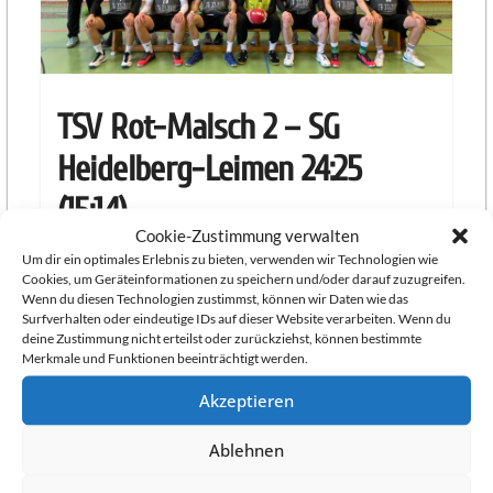
Knights
Heidelberg
TSV Rot-Malsch 2 – SG
Handball
Heidelberg-Leimen 24:25
in
Heidelberg
(15:14)
mit
Cookie-Zustimmung verwalten
der
22. November 2022
Um dir ein optimales Erlebnis zu bieten, verwenden wir Technologien wie
SG
Cookies, um Geräteinformationen zu speichern und/oder darauf zuzugreifen.
Heidelberg-
Wenn du diesen Technologien zustimmst, können wir Daten wie das
Knappe Partie nimmt glückliches Ende! Im Spiel gegen
Surfverhalten oder eindeutige IDs auf dieser Website verarbeiten. Wenn du
Leimen:
die vor der Partie gleichplatzierte TSV Rot-Malsch 2
deine Zustimmung nicht erteilst oder zurückziehst, können bestimmte
PSV
setzen sich die ersten
Merkmale und Funktionen beeinträchtigt werden.
Heidelberg
Weiterlesen
Akzeptieren
Abteilung
Handball.
Ablehnen
Handball
für