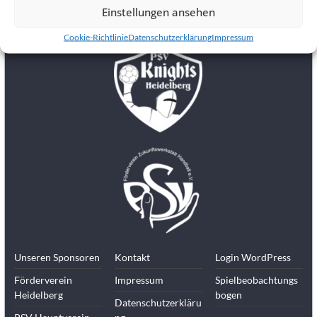
Kinder,
Einstellungen ansehen
Jugendliche
Cookie-Richtlinie
Datenschutzerklärung
Impressum
und
Erwachsene.
Du
suchst
als
Student
neben
dem
Studium
einen
Verein?
Wir
spielen
Unseren Sponsoren
Kontakt
Login WordPress
als
Spielgemeinschaft
Förderverein
Impressum
Spielbeobachtungs
Heidelberg
bogen
in
Datenschutzerkläru
der