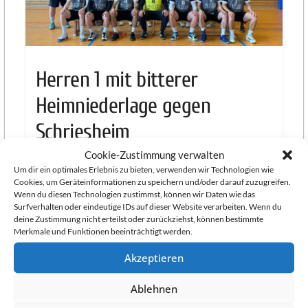
Knights
Heidelberg
Herren 1 mit bitterer
Handball
Heimniederlage gegen
in
Heidelberg
Schriesheim
mit
der
Cookie-Zustimmung verwalten
24. Oktober 2023
SG
Um dir ein optimales Erlebnis zu bieten, verwenden wir Technologien wie
Cookies, um Geräteinformationen zu speichern und/oder darauf zuzugreifen.
Heidelberg-
SG Heidelberg-Leimen – TV Schriesheim 27:28 (14:16)
Wenn du diesen Technologien zustimmst, können wir Daten wie das
Leimen:
Nach der Niederlage gegen die HSG Dittigheim /
Surfverhalten oder eindeutige IDs auf dieser Website verarbeiten. Wenn du
PSV
Tauberbischofsheim und einem spielfreien
deine Zustimmung nicht erteilst oder zurückziehst, können bestimmte
Merkmale und Funktionen beeinträchtigt werden.
Wochenende
Heidelberg
Abteilung
Akzeptieren
Weiterlesen
Handball.
Handball
Ablehnen
für