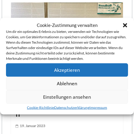
Kinder,
Jugendliche
und
Cookie-Zustimmung verwalten
Erwachsene.
Um dir ein optimales Erlebnis zu bieten, verwenden wir Technologien wie
Du
Cookies, um Geräteinformationen zu speichern und/oder darauf zuzugreifen.
suchst
Wenn du diesen Technologien zustimmst, können wir Daten wie das
als
Surfverhalten oder eindeutige IDs auf dieser Website verarbeiten. Wenn du
deine Zustimmung nicht erteilst oder zurückziehst, können bestimmte
Student
Merkmale und Funktionen beeinträchtigt werden.
neben
dem
Akzeptieren
Studium
SG Heidelberg-Leimen – HSG
einen
Ablehnen
TSG
Verein?
Einstellungen ansehen
Wir
Weinheim/TV Oberflockenbac
spielen
Cookie-Richtlinie
Datenschutzerklärung
Impressum
h
als
Spielgemeinschaft
in
19. Januar 2023
der