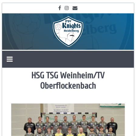
Zum
Inhalt
springen
SG
HSG TSG Weinheim/TV
Heidelberg-
Oberflockenbach
Leimen
und
PSV