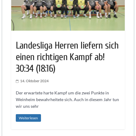
Knights
Heidelberg
Handball
Landesliga Herren liefern sich
in
Heidelberg
einen richtigen Kampf ab!
mit
30:34 (18:16)
der
SG
Heidelberg-
14. Oktober 2024
Leimen:
Der erwartete harte Kampf um die zwei Punkte in
PSV
Weinheim bewahrheitete sich. Auch in diesem Jahr tun
Heidelberg
wir uns sehr
Abteilung
Handball.
Weiterlesen
Handball
für