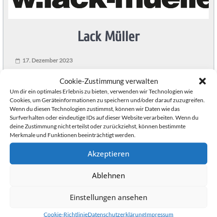
Knights
Lack Müller
Heidelberg
Handball
17. Dezember 2023
in
Hatschekstraße 22
Cookie-Zustimmung verwalten
Heidelberg
Um dir ein optimales Erlebnis zu bieten, verwenden wir Technologien wie
69126 Heidelberg
mit
Cookies, um Geräteinformationen zu speichern und/oder darauf zuzugreifen.
Telefon: 06221 302122
der
Wenn du diesen Technologien zustimmst, können wir Daten wie das
Surfverhalten oder eindeutige IDs auf dieser Website verarbeiten. Wenn du
SG
https://www.lack-mueller.de/
deine Zustimmung nicht erteilst oder zurückziehst, können bestimmte
Heidelberg-
Merkmale und Funktionen beeinträchtigt werden.
Leimen:
Akzeptieren
PSV
Heidelberg
Ablehnen
Abteilung
Handball.
Einstellungen ansehen
Handball
für
Cookie-Richtlinie
Datenschutzerklärung
Impressum