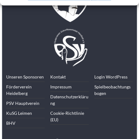
Kinder,
Jugendliche
und
Erwachsene.
Du
suchst
als
Student
neben
dem
Unseren Sponsoren
Kontakt
Login WordPress
Studium
einen
Förderverein
Impressum
Spielbeobachtungs
Verein?
Heidelberg
bogen
Datenschutzerkläru
Wir
PSV Hauptverein
ng
spielen
KuSG Leimen
Cookie-Richtlinie
als
(EU)
Spielgemeinschaft
BHV
in
der