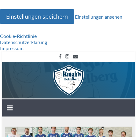
Einstellungen speichern
Einstellungen ansehen
Cookie-Richtlinie
Datenschutzerklärung
Impressum
Zum
Inhalt
springen
SG
Heidelberg-