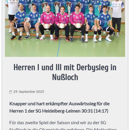
Leimen
und
PSV
Knights
Herren I und III mit Derbysieg in
Heidelberg
Nußloch
Handball
in
29. September 2025
Heidelberg
mit
Knapper und hart erkämpfter Auswärtssieg für die
der
Herren 1 der SG Heidelberg-Leimen 30:31 (14:17)
SG
Für das zweite Spiel der Saison sind wir zu der SG
Heidelberg-
Nußloch in die Olympiahalle gefahren. Die Motivation