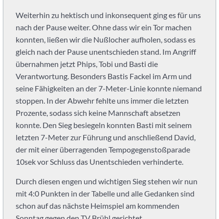
Verein?
Weiterhin zu hektisch und inkonsequent ging es für uns
Wir
nach der Pause weiter. Ohne dass wir ein Tor machen
spielen
konnten, ließen wir die Nußlocher aufholen, sodass es
als
gleich nach der Pause unentschieden stand. Im Angriff
Spielgemeinschaft
in
übernahmen jetzt Phips, Tobi und Basti die
der
Verantwortung. Besonders Bastis Fackel im Arm und
SG
seine Fähigkeiten an der 7-Meter-Linie konnte niemand
Heidelberg-
stoppen. In der Abwehr fehlte uns immer die letzten
Leimen.
Prozente, sodass sich keine Mannschaft absetzen
konnte. Den Sieg besiegeln konnten Basti mit seinem
letzten 7-Meter zur Führung und anschließend David,
der mit einer überragenden Tempogegenstoßparade
10sek vor Schluss das Unentschieden verhinderte.
Durch diesen engen und wichtigen Sieg stehen wir nun
mit 4:0 Punkten in der Tabelle und alle Gedanken sind
schon auf das nächste Heimspiel am kommenden
Sonntag gegen den TV Brühl gerichtet.