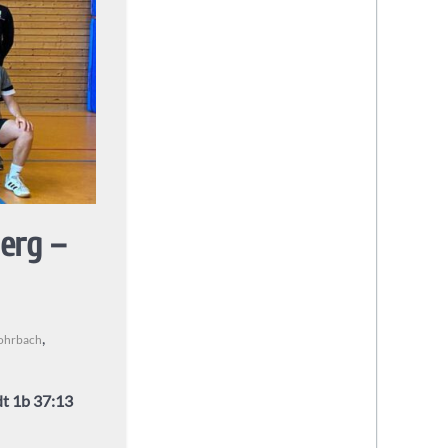
erg –
,
ohrbach
t 1b 37:13