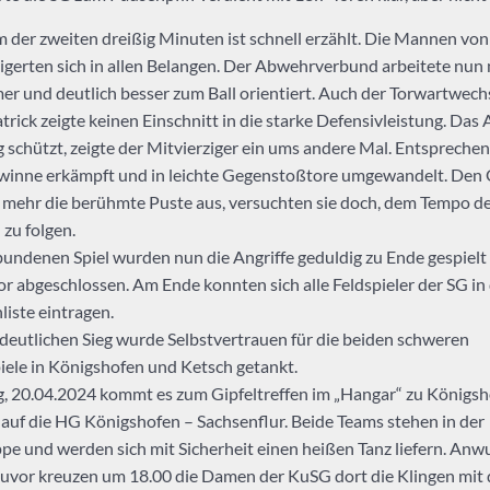
lm der zweiten dreißig Minuten ist schnell erzählt. Die Mannen vo
igerten sich in allen Belangen. Der Abwehrverbund arbeitete nun
r und deutlich besser zum Ball orientiert. Auch der Torwartwech
rick zeigte keinen Einschnitt in die starke Defensivleistung. Das A
g schützt, zeigte der Mitvierziger ein ums andere Mal. Entsprech
winne erkämpft und in leichte Gegenstoßtore umgewandelt. Den 
mehr die berühmte Puste aus, versuchten sie doch, dem Tempo d
zu folgen.
undenen Spiel wurden nun die Angriffe geduldig zu Ende gespielt
or abgeschlossen. Am Ende konnten sich alle Feldspieler der SG in 
liste eintragen.
deutlichen Sieg wurde Selbstvertrauen für die beiden schweren
ele in Königshofen und Ketsch getankt.
 20.04.2024 kommt es zum Gipfeltreffen im „Hangar“ zu Königsh
SG auf die HG Königshofen – Sachsenflur. Beide Teams stehen in der
pe und werden sich mit Sicherheit einen heißen Tanz liefern. Anwu
zuvor kreuzen um 18.00 die Damen der KuSG dort die Klingen mit