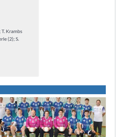
); T. Krambs
rle (2); S.