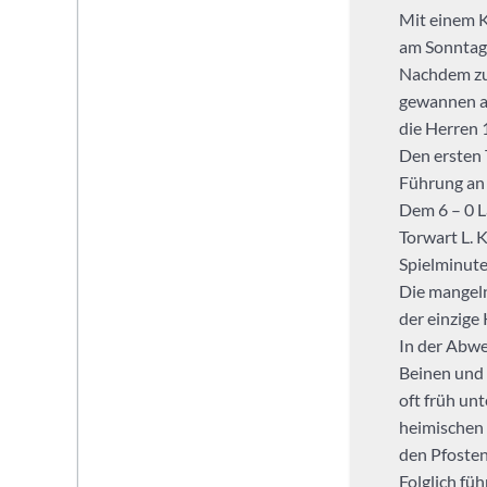
Handball
Mit einem K
für
am Sonntag
Kinder,
Nachdem zuv
Jugendliche
gewannen a
und
die Herren 
Erwachsene.
Den ersten T
Du
Führung an 
suchst
Dem 6 – 0 L
als
Torwart L. K
Student
Spielminute
neben
Die mangeln
dem
der einzige
Studium
In der Abwe
einen
Beinen und
Verein?
oft früh un
Wir
heimischen 
spielen
den Pfosten
als
Folglich füh