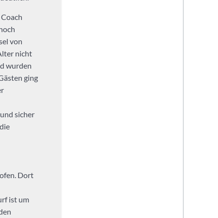
n Coach
 noch
sel von
lter nicht
end wurden
Gästen ging
er
 und sicher
die
ofen. Dort
rf ist um
 den