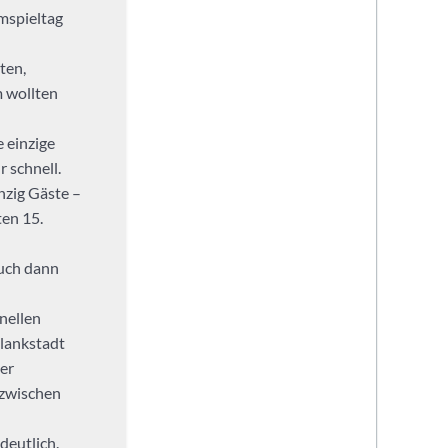
mspieltag
ten,
 wollten
e einzige
 schnell.
nzig Gäste –
ten 15.
auch dann
nellen
lankstadt
er
 zwischen
deutlich.