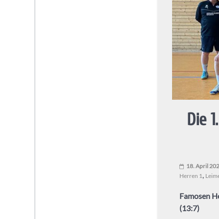
PSV
Knights
Heidelberg
Handball
in
Heidelberg
Die 
mit
der
SG
Heidelberg-
18. April 20
Leimen:
,
Herren 1
Leim
PSV
Heidelberg
Famosen He
Abteilung
(13:7)
Handball.