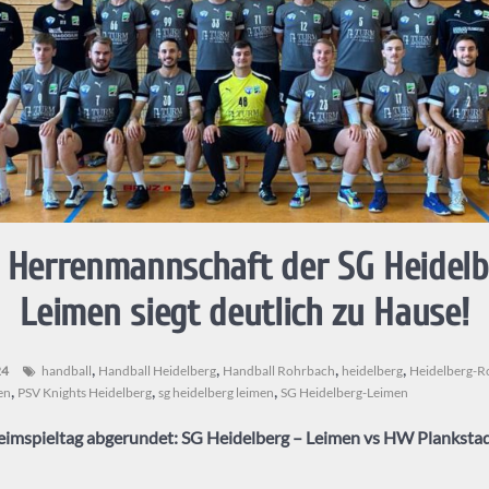
1. Herrenmannschaft der SG Heidelb
Leimen siegt deutlich zu Hause!
,
,
,
,
24
handball
Handball Heidelberg
Handball Rohrbach
heidelberg
Heidelberg-R
,
,
,
en
PSV Knights Heidelberg
sg heidelberg leimen
SG Heidelberg-Leimen
imspieltag abgerundet: SG Heidelberg – Leimen vs HW Plankstad