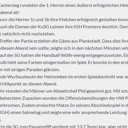
antersieg rundeten die 1. Herren einen äußerst erfolgreichen Hei
abend ab!
or die Herren 1c und 1b ihre Matches erfolgreich gestalten konn
uch die Damen der KuSG Leimen ihre IGH Premiere deutlich. Dem
1 natürlich nicht nachstehen.
reffer der Partie erzielten die Gäste aus Plankstadt. Dass dies ihr
diesem Abend sein sollte, zeigte sich in den nächsten Minuten sehr
auf der SG hatten die Handball Wölfe wenig entgegenzusetzen. Ei
olb hielt seine Farben einigermaßen im Spiel. Er konnte in den ers
n mit einigen Paraden glänzen.
de Wurfausbeute der Heimsieben im ersten Spielabschnitt war 
 Kritikpunkt an diesem Abend.
hr standen die Männer um Abwehrchef Phil gewohnt gut. Mit sch
 beherztem Zupacken wurden die Offensivbemühungen der HW P
terbrochen. Zudem erwischte Matze (in seinem Abschiedsspiel in d
IGH) einen Sahnetag und zeigte eine sehr ansprechende Leistung
.
rte die SG zum Pausenpfiff verdient mit 13:7 Toren klar, aber nicht 