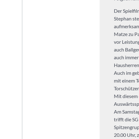
Spielgemeinschaft
in
Der Spielfi
der
Stephan ste
SG
aufmerksame
Heidelberg-
Matze zu Pat
Leimen.
vor Leistun
auch Ballge
auch immer 
Hausherren 
Auch im geb
mit einem T
Torschützen
Mit diesem 
Auswärtsspi
Am Samstag,
trifft die 
Spitzengrup
20.00 Uhr, 