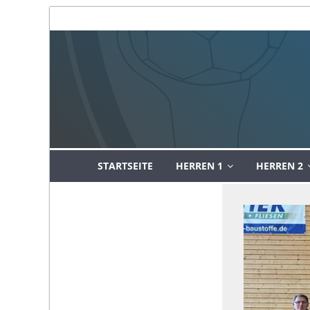
Zum
Inhalt
springen
SG
STARTSEITE
HERREN 1
HERREN 2
Heidelberg-
Leimen
und