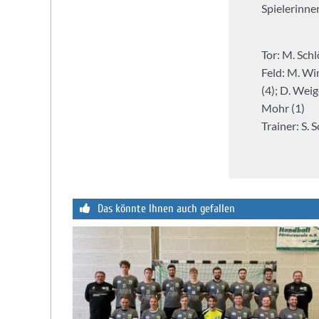
Spielerinne
Tor: M. Schl
Feld: M. Win
(4); D. Weige
Mohr (1)
Trainer: S. 
Das könnte Ihnen auch gefallen