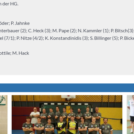
n der HG.
öder; P. Jahnke
terbauer (2); C. Heck (3); M. Pape (2); N. Kammler (1); P. Bitsch(3
l (7/1); P. Nitze (4/2); K. Konstandinidis (3); S. Billinger (5); P. Bicke
Sottile; M. Hack