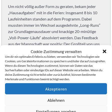
Kinder,
Um nicht völlig außer Form zu geraten, bekam jeder
Jugendliche
„Hausaufgaben“ mit in die Ferien: Insgesamt 8 bis 10
und
Laufeinheiten standen auf dem Programm. Dabei
Erwachsene.
mussten immer im Wechsel ausgedehnte „Long-Runs“
Du
zur Grundlagenausdauer und knackige 20-minütige
suchst
„Voll-Power-Läufe“ absolviert werden. Das Feedback
als
aus der Mannschaft war positiv: Der Großteil von uns
Student
hat die Einheiten konsequent durchgezogen, auch
neben
Cookie-Zustimmung verwalten
Spieler die sonst eher als „lauf-faul“ gelten. Somit
Um dir ein optimales Erlebnis zu bieten, verwenden wir Technologien wie
dem
Cookies, um Geräteinformationen zu speichern und/oder darauf zuzugreifen.
konnten wir zum Trainingsauftakt am 07.01. auf einem
Studium
Wenn du diesen Technologien zustimmst, können wir Daten wie das
guten Fitnesslevel einsteigen.
einen
Surfverhalten oder eindeutige IDs auf dieser Website verarbeiten. Wenn du
deine Zustimmung nicht erteilst oder zurückziehst, können bestimmte
Verein?
Neben dem individuellen Training kam aber auch der
Merkmale und Funktionen beeinträchtigt werden.
Wir
Teamgeist nicht zu kurz. Am Wochenende nach Silvester
spielen
Akzeptieren
trafen sich einige von uns zu einem gemeinsamen
als
Ausflug in die Soccerarena. Beim Kicken auf dem
Spielgemeinschaft
Ablehnen
Kunstrasen stand zwar ohnehin der Spaß im
in
Vordergrund, dennoch konnte die Vorfreude noch
der
Einstellungen ansehen