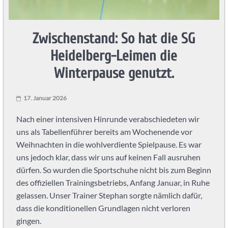
Knights
Zwischenstand: So hat die SG
Heidelberg
Heidelberg-Leimen die
Handball
Winterpause genutzt.
in
Heidelberg
17. Januar 2026
mit
der
Nach einer intensiven Hinrunde verabschiedeten wir
SG
uns als Tabellenführer bereits am Wochenende vor
Heidelberg-
Weihnachten in die wohlverdiente Spielpause. Es war
Leimen:
uns jedoch klar, dass wir uns auf keinen Fall ausruhen
PSV
dürfen. So wurden die Sportschuhe nicht bis zum Beginn
Heidelberg
des offiziellen Trainingsbetriebs, Anfang Januar, in Ruhe
Abteilung
gelassen. Unser Trainer Stephan sorgte nämlich dafür,
Handball.
dass die konditionellen Grundlagen nicht verloren
Handball
gingen.
für