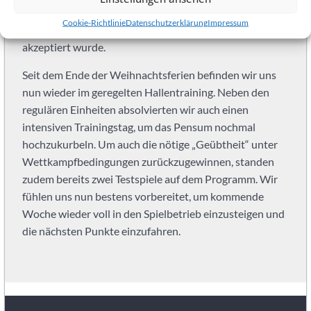
einmal gesteigert werden, als diese Aktivität vom
SG
Cookie-Richtlinie
Datenschutzerklärung
Impressum
Trainierteam bereits im Voraus als Laufeinheit
Heidelberg-
akzeptiert wurde.
Leimen.
Seit dem Ende der Weihnachtsferien befinden wir uns
nun wieder im geregelten Hallentraining. Neben den
regulären Einheiten absolvierten wir auch einen
intensiven Trainingstag, um das Pensum nochmal
hochzukurbeln. Um auch die nötige „Geübtheit“ unter
Wettkampfbedingungen zurückzugewinnen, standen
zudem bereits zwei Testspiele auf dem Programm. Wir
fühlen uns nun bestens vorbereitet, um kommende
Woche wieder voll in den Spielbetrieb einzusteigen und
die nächsten Punkte einzufahren.