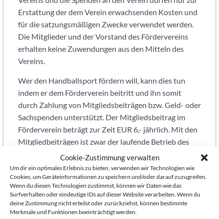
SG
Erstattung der dem Verein erwachsenden Kosten und
Heidelberg-
für die satzungsmäßigen Zwecke verwendet werden.
Leimen.
Die Mitglieder und der Vorstand des Fördervereins
erhalten keine Zuwendungen aus den Mitteln des
Vereins.
Wer den Handballsport fördern will, kann dies tun
indem er dem Förderverein beitritt und ihn somit
durch Zahlung von Mitgliedsbeiträgen bzw. Geld- oder
Sachspenden unterstützt. Der Mitgliedsbeitrag im
Förderverein beträgt zur Zeit EUR 6,- jährlich. Mit den
Mitgliedbeiträgen ist zwar der laufende Betrieb des
Fördervereins sichergestellt, allerdings kann eine
Cookie-Zustimmung verwalten
sinnvolle und angestrebte Förderung gerade der
Um dir ein optimales Erlebnis zu bieten, verwenden wir Technologien wie
Cookies, um Geräteinformationen zu speichern und/oder darauf zuzugreifen.
Jugendmannschaften nur mit zusätzlicher finanzieller
Wenn du diesen Technologien zustimmst, können wir Daten wie das
Unterstützung erfolgen. Es wird deshalb von jedem
Surfverhalten oder eindeutige IDs auf dieser Website verarbeiten. Wenn du
Mitglied erbeten, dass darüber hinausgehend eine
deine Zustimmung nicht erteilst oder zurückziehst, können bestimmte
Merkmale und Funktionen beeinträchtigt werden.
jährliche, zusätzliche Unterstützung in Form einer