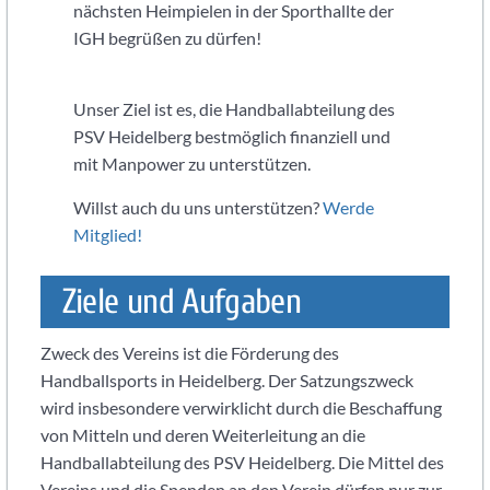
nächsten Heimpielen in der Sporthallte der
Kinder,
IGH begrüßen zu dürfen!
Jugendliche
und
Erwachsene.
Unser Ziel ist es, die Handballabteilung des
Du
PSV Heidelberg bestmöglich finanziell und
suchst
mit Manpower zu unterstützen.
als
Student
Willst auch du uns unterstützen?
Werde
neben
Mitglied!
dem
Studium
Ziele und Aufgaben
einen
Verein?
Zweck des Vereins ist die Förderung des
Wir
Handballsports in Heidelberg. Der Satzungszweck
spielen
wird insbesondere verwirklicht durch die Beschaffung
als
Spielgemeinschaft
von Mitteln und deren Weiterleitung an die
in
Handballabteilung des PSV Heidelberg. Die Mittel des
der
Vereins und die Spenden an den Verein dürfen nur zur