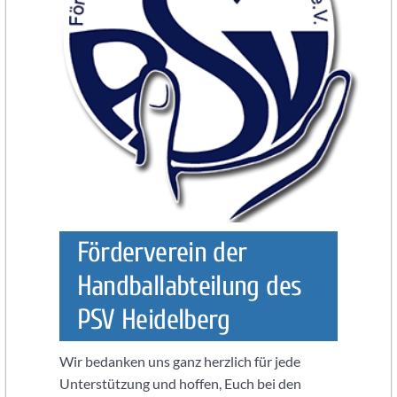
Knights
Heidelberg
Handball
in
Heidelberg
mit
der
SG
Heidelberg-
Förderverein der
Leimen:
Handballabteilung des
PSV
Heidelberg
PSV Heidelberg
Abteilung
Handball.
Wir bedanken uns ganz herzlich für jede
Handball
Unterstützung und hoffen, Euch bei den
für