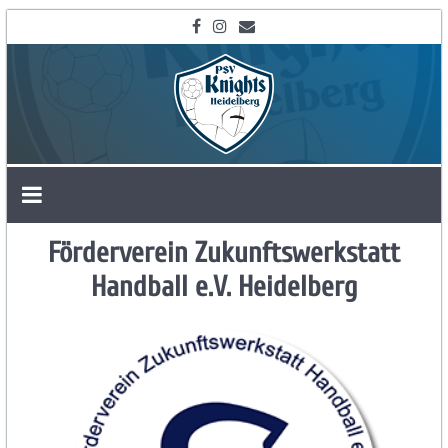
Zum
Inhalt
springen
SG
Heidelberg-
Förderverein Zukunftswerkstatt
Handball e.V. Heidelberg
Leimen
und
PSV