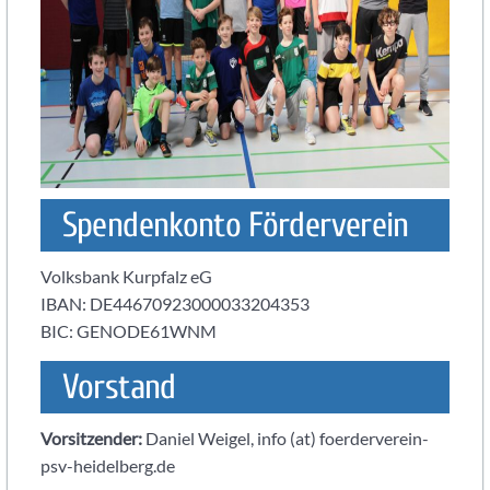
Spendenkonto Förderverein
Volksbank Kurpfalz eG
IBAN: DE44670923000033204353
BIC: GENODE61WNM
Vorstand
Vorsitzender:
Daniel Weigel, info (at) foerderverein-
psv-heidelberg.de