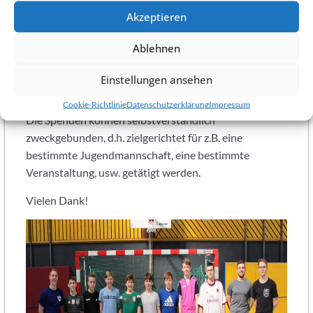
Geld- oder Sachspende getätigt wird.
Akzeptieren
Geld- oder Sachspenden von Nichtmitgliedern werden
Ablehnen
natürlich auch gerne entgegengenommen. Für Geld-
und Sachspenden erhält jeder Spender eine
Einstellungen ansehen
Spendenquittung, die steuerlich voll abzugsfähig ist.
Cookie-Richtlinie
Datenschutzerklärung
Impressum
Die Spenden können selbstverständlich
zweckgebunden, d.h. zielgerichtet für z.B. eine
bestimmte Jugendmannschaft, eine bestimmte
Veranstaltung, usw. getätigt werden.
Vielen Dank!