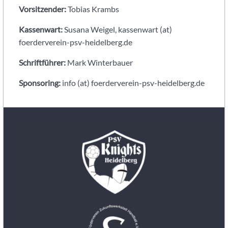
Vorsitzender:
Tobias Krambs
Kassenwart:
Susana Weigel, kassenwart (at)
foerderverein-psv-heidelberg.de
Schriftführer:
Mark Winterbauer
Sponsoring:
info (at) foerderverein-psv-heidelberg.de